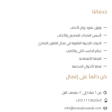
خدماتنا
توثيق عقود زواج الأجانب
تأسيس الشركات للمصريين والأجانب
الدورات التدريبية القانونية في مجال القانون المصري
جرائم الحاسب الآلي والأنترنت
القضايا الأقتصادية
قضايا الأحوال الشخصية
كن دائماً على إتصال
من ٦ صباحا إلي ١٢ منتصف الليل
201117362040+
info@enasabouarab.com